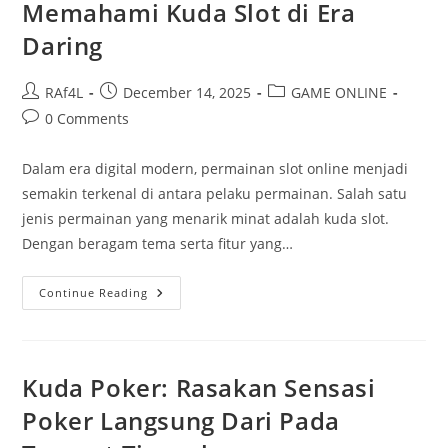
Memahami Kuda Slot di Era
Daring
Post
Post
Post
RAf4L
December 14, 2025
GAME ONLINE
author:
published:
category:
Post
0 Comments
comments:
Dalam era digital modern, permainan slot online menjadi
semakin terkenal di antara pelaku permainan. Salah satu
jenis permainan yang menarik minat adalah kuda slot.
Dengan beragam tema serta fitur yang…
Petunjuk
Continue Reading
Komprehensif
Memahami
Kuda
Slot
Di
Era
Kuda Poker: Rasakan Sensasi
Daring
Poker Langsung Dari Pada