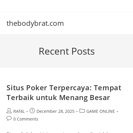
Skip
to
content
thebodybrat.com
Recent Posts
Situs Poker Terpercaya: Tempat
Terbaik untuk Menang Besar
Post
Post
Post
RAf4L
December 28, 2025
GAME ONLINE
author:
published:
category:
Post
0 Comments
comments: