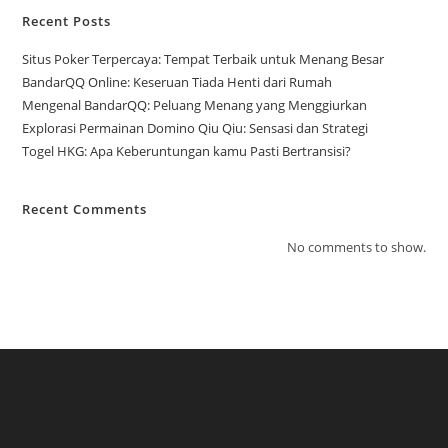
Recent Posts
Situs Poker Terpercaya: Tempat Terbaik untuk Menang Besar
BandarQQ Online: Keseruan Tiada Henti dari Rumah
Mengenal BandarQQ: Peluang Menang yang Menggiurkan
Explorasi Permainan Domino Qiu Qiu: Sensasi dan Strategi
Togel HKG: Apa Keberuntungan kamu Pasti Bertransisi?
Recent Comments
No comments to show.