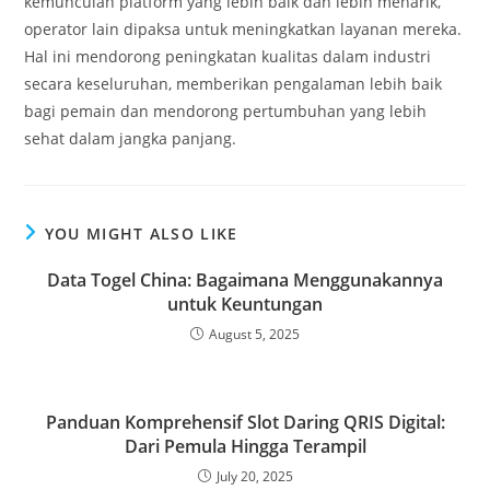
kemunculan platform yang lebih baik dan lebih menarik,
operator lain dipaksa untuk meningkatkan layanan mereka.
Hal ini mendorong peningkatan kualitas dalam industri
secara keseluruhan, memberikan pengalaman lebih baik
bagi pemain dan mendorong pertumbuhan yang lebih
sehat dalam jangka panjang.
YOU MIGHT ALSO LIKE
Data Togel China: Bagaimana Menggunakannya
untuk Keuntungan
August 5, 2025
Panduan Komprehensif Slot Daring QRIS Digital:
Dari Pemula Hingga Terampil
July 20, 2025