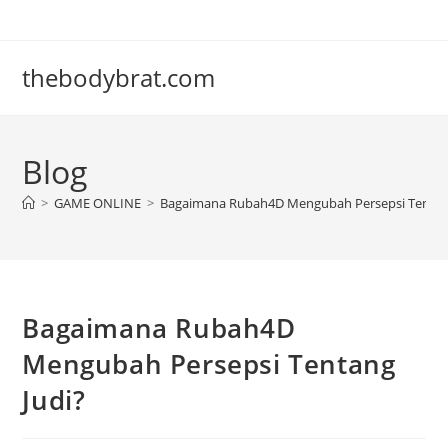
Skip
to
content
thebodybrat.com
Blog
>
GAME ONLINE
>
Bagaimana Rubah4D Mengubah Persepsi Tentan
Bagaimana Rubah4D
Mengubah Persepsi Tentang
Judi?