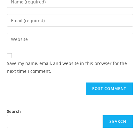
your
name
Enter
or
your
username
email
Enter
to
address
your
comment
to
website
comment
URL
Save my name, email, and website in this browser for the
(optional)
next time I comment.
Search
SEARCH