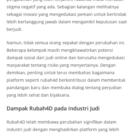
stigma negatif yang ada. Sebagian kalangan melihatnya
sebagai inovasi yang mengedukasi pemain untuk bertindak
lebih bertanggung jawab dalam mengambil keputusan saat
berjudi.
Namun, tidak semua orang sepakat dengan perubahan ini.
Beberapa kelompok masih mengkhawatirkan potensi
dampak sosial dari judi online dan berusaha mengedukasi
masyarakat tentang risiko yang menyertainya. Dengan
demikian, penting untuk terus membahas bagaimana
platform seperti rubah4d berkontribusi dalam membentuk
pandangan baru dan membuka dialog tentang perjudian
yang lebih sehat dan bijaksana.
Dampak Rubah4D pada Industri Judi
Rubah4D telah membawa perubahan signifikan dalam
industri judi dengan menghadirkan platform yang lebih