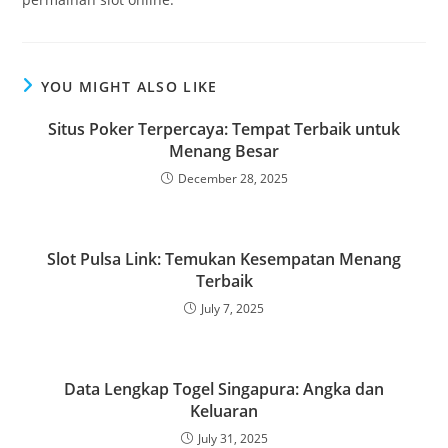
YOU MIGHT ALSO LIKE
Situs Poker Terpercaya: Tempat Terbaik untuk
Menang Besar
December 28, 2025
Slot Pulsa Link: Temukan Kesempatan Menang
Terbaik
July 7, 2025
Data Lengkap Togel Singapura: Angka dan
Keluaran
July 31, 2025