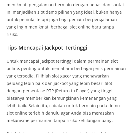
menikmati pengalaman bermain dengan bebas dan santai.
Ini menjadikan slot demo pilihan yang ideal, bukan hanya
untuk pemula, tetapi juga bagi pemain berpengalaman
yang ingin menikmati berbagai slot online baru tanpa
risiko.
Tips Mencapai Jackpot Tertinggi
Untuk mencapai jackpot tertinggi dalam permainan slot
online, penting untuk memahami berbagai jenis permainan
yang tersedia. Pilihlah slot gacor yang menawarkan
peluang lebih baik dan jackpot yang lebih besar. Slot
dengan persentase RTP (Return to Player) yang tinggi
biasanya memberikan kemungkinan kemenangan yang
lebih baik. Selain itu, cobalah untuk bermain pada demo
slot online terlebih dahulu agar Anda bisa merasakan
mekanisme permainan tanpa risiko kehilangan uang.