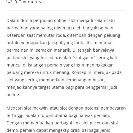
Post
0 Comments
comments:
Dalam dunia perjudian online, slot menjadi salah satu
permainan yang paling digemari oleh banyak pemain.
Keseruan saat memutar roda, ditambah dengan peluang
untuk mendapatkan jackpot yang fantastis, membuat
permainan ini semakin menarik. Di tengah banyaknya
pilihan slot yang tersedia, istilah "slot gacor" sering kali
muncul di kalangan pemain yang ingin meningkatkan
peluang mereka untuk menang. Konsep ini merujuk pada
slot yang sering memberikan kemenangan besar,
menjadikannya target utama bagi para penggemar judi
online.
Mencari slot maxwin, atau slot dengan potensi pembayaran
tertinggi, adalah tujuan utama bagi banyak pemain.
Dengan memanfaatkan berbagai link slot gacor dan slot
demo, pemain dapat mengeksplorasi berbagai jenis