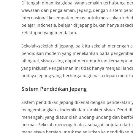
Di tengah dinamika global yang semakin terhubung, per
wawasan dan pengalaman. Jepang, dengan sistem pendi
internasional kesempatan emas untuk merasakan kehidu
pelajar Indonesia, belajar di Jepang bukan hanya sekada
kehidupan yang mendalam.
Sekolah-sekolah di Jepang, baik itu sekolah menengah
pendidikan modern yang menekankan pada pengembang
bilingual, siswa asing dapat merumbuhkan kemampuan 
yang inklusif. Pengalaman ini tidak hanya menjadi la
budaya Jepang yang berharga bagi masa depan mereka
Sistem Pendidikan Jepang
Sistem pendidikan Jepang dikenal dengan pendekatan y
mengembangkan akademik dan karakter siswa. Pendidik
menengah, yang diatur oleh undang-undang dan berfokus p
hormat. Sekolah menengah atas, sebagai lanjutan dari
mana siswa bersiap untuk melanjutkan ke pendidikan t