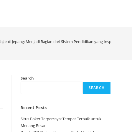
ajar di Jepang: Menjadi Bagian dari Sistem Pendidikan yang Inspiratif
Search
SEARCH
Recent Posts
Situs Poker Terpercaya: Tempat Terbaik untuk
Menang Besar