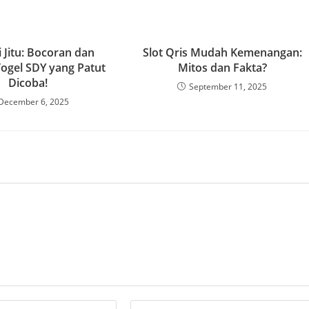
i Jitu: Bocoran dan
Slot Qris Mudah Kemenangan:
Togel SDY yang Patut
Mitos dan Fakta?
Dicoba!
September 11, 2025
December 6, 2025
Enter