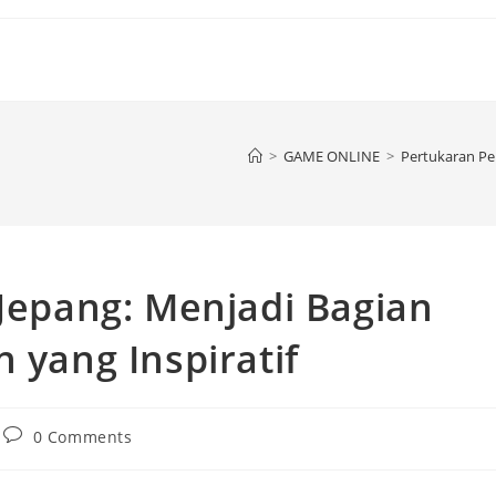
>
GAME ONLINE
>
Pertukaran Pel
 Jepang: Menjadi Bagian
 yang Inspiratif
Post
0 Comments
comments: