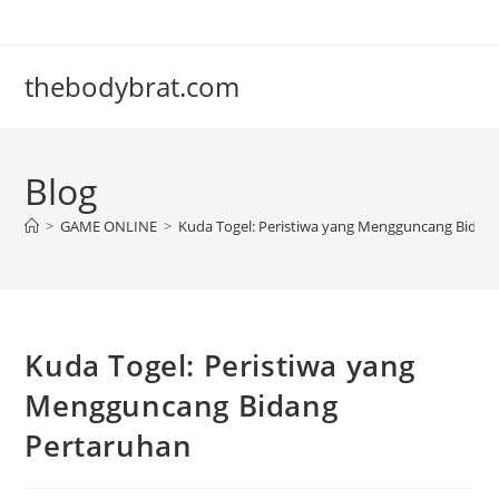
Skip
to
content
thebodybrat.com
Blog
>
GAME ONLINE
>
Kuda Togel: Peristiwa yang Mengguncang Bidan
Kuda Togel: Peristiwa yang
Mengguncang Bidang
Pertaruhan