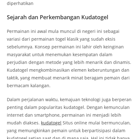
diperhatikan
Sejarah dan Perkembangan Kudatogel
Permainan ini awal mula muncul di negeri ini sebagai
variasi dari permainan togel klasik yang sudah eksis
sebelumnya. Konsep permainan ini lahir oleh keinginan
masyarakat untuk menemukan kesempatan dalam
perjudian dengan metode yang lebih menarik dan dinamis.
Kudatogel mengkombinasikan elemen keberuntungan dan
taktik, yang membuat menarik minat beragam pemain dari
bermacam kalangan.
Dalam perjalanan waktu, kemajuan teknologi juga berperan
penting dalam popularitas kudatogel. Dengan kemunculan
internet dan smartphone, permainan ini menjadi lebih
mudah diakses.
kudatogel
Situs online mulai bermunculan,
yang memungkinkan pemain untuk berpartisipasi dalam
kudatogel setiap saat dan di mana saja. Hal ini tidak hanya