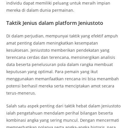
individu dapat memiliki peluang untuk meraih impian
mereka di dalam dunia permainan.
Taktik Jenius dalam platform Jeniustoto
Di dalam perjudian, mempunyai taktik yang efektif ampuh
amat penting dalam meningkatkan kesempatan
kesuksesan. Jeniustoto memberikan pendekatan yang
terencana cerdas dan terencana, mensinergikan analisis
data beserta penelusuran pola dalam rangka membuat
keputusan yang optimal. Para pemain yang ikut
menggunakan memanfaatkan rencana ini bisa menambah
potensi berhasil mereka serta menciptakan amot secara
terus-menerus.
Salah satu aspek penting dari taktik hebat dalam Jeniustoto
ialah pengetahuan mendalam perihal bilangan beserta
kombinasi angka yang sering muncul. Dengan mencermati
memperhatikan polanya serta angka-angka historis, para