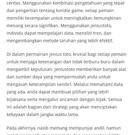
cerdas. Menggunakan kombinasi pengetahuan yang tepat
dan pengertian tentang koridor game, setiap pemain
memiliki kesempatan untuk meningkatkan kemungkinan
menang secara signifikan. Menggunakan jeniustoto,
individu dapat mempelajari data, meneliti tren, dan
mengembangkan metode taruhan yang lebih efektif.
Di dalam permainan jenius toto, krusial bagi setiap pemain
untuk menjaga ketenangan dan tidak terburu-buru dalam
mengambil keputusan. Jeniustoto memberikan banyak alat
dan sumber daya yang mempermudah anda untuk
mengasah keterampilan sendiri. Melalui memahami data
yang ada, anda dapat membuat pilihan yang lebih
bijaksana serta mengatur ancaman dengan bijak. Semua
ini adalah bagian dari strategi yang akan menciptakan
kekayaan dalam jangka waktu lama.
Pada akhirnya, nasib memang mempunyai andil, namun