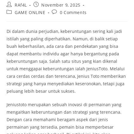
Post
Post
RAf4L
November 9, 2025
author:
published:
Post
Post
GAME ONLINE
0 Comments
category:
comments:
Di dalam dunia perjudian, keberuntungan sering kali jadi
istilah yang paling diperhatikan. Namun, di balik setiap
buah keberhasilan, ada cara dan pendekatan yang bisa
dapat membantu individu agar hanya bergantung pada
keberuntungan saja. Salah satu situs yang kian dikenal
untuk menggapai keberuntungan ialah JeniusToto. Melalui
cara cerdas cerdas dan terencana, Jenius Toto memberikan
strategi yang hanya menyediakan keseronokan, tetapi juga
peluang lebih besar untuk sukses.
Jeniustoto merupakan sebuah inovasi di permainan yang
mengaitkan keberuntungan dan strategi yang terencana.
Dengan cara memahami beragam aspek dari jenis
permainan yang tersedia, pemain bisa memperbesar