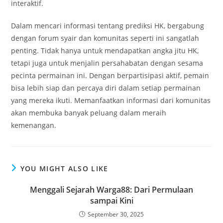
interaktif.
Dalam mencari informasi tentang prediksi HK, bergabung
dengan forum syair dan komunitas seperti ini sangatlah
penting. Tidak hanya untuk mendapatkan angka jitu HK,
tetapi juga untuk menjalin persahabatan dengan sesama
pecinta permainan ini. Dengan berpartisipasi aktif, pemain
bisa lebih siap dan percaya diri dalam setiap permainan
yang mereka ikuti. Memanfaatkan informasi dari komunitas
akan membuka banyak peluang dalam meraih
kemenangan.
YOU MIGHT ALSO LIKE
Menggali Sejarah Warga88: Dari Permulaan
sampai Kini
September 30, 2025