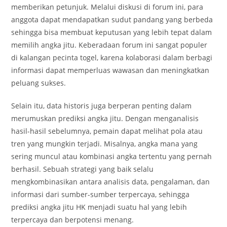
memberikan petunjuk. Melalui diskusi di forum ini, para
anggota dapat mendapatkan sudut pandang yang berbeda
sehingga bisa membuat keputusan yang lebih tepat dalam
memilih angka jitu. Keberadaan forum ini sangat populer
di kalangan pecinta togel, karena kolaborasi dalam berbagi
informasi dapat memperluas wawasan dan meningkatkan
peluang sukses.
Selain itu, data historis juga berperan penting dalam
merumuskan prediksi angka jitu. Dengan menganalisis
hasil-hasil sebelumnya, pemain dapat melihat pola atau
tren yang mungkin terjadi. Misalnya, angka mana yang
sering muncul atau kombinasi angka tertentu yang pernah
berhasil. Sebuah strategi yang baik selalu
mengkombinasikan antara analisis data, pengalaman, dan
informasi dari sumber-sumber terpercaya, sehingga
prediksi angka jitu HK menjadi suatu hal yang lebih
terpercaya dan berpotensi menang.