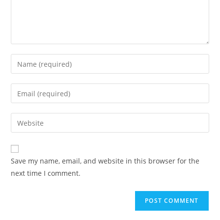
Enter
your
name
Enter
or
your
username
email
Enter
to
address
your
comment
to
website
comment
URL
Save my name, email, and website in this browser for the
(optional)
next time I comment.